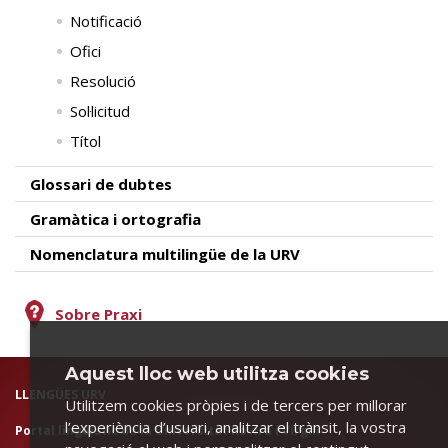
Notificació
Ofici
Resolució
Sol·licitud
Títol
Glossari de dubtes
Gramàtica i ortografia
Nomenclatura multilingüe de la URV
Sobre Praxi
Aquest lloc web utilitza cookies
LLENGÜES URV
Utilitzem cookies pròpies i de tercers per millorar
l’experiència d’usuari, analitzar el trànsit, la vostra
Portal lingüístic de la Universitat Rovira i Virgili