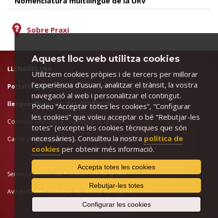
Nomenclatura multilingüe de la URV
Sobre Praxi
Aquest lloc web utilitza cookies
LLENGÜES URV
Utilitzem cookies pròpies i de tercers per millorar
l’experiència d’usuari, analitzar el trànsit, la vostra
Portal lingüístic de la Universitat Rovira i Virgili
navegació al web i personalitzar el contingut.
llengues@urv.cat
· Tel. 977 558 359
Podeu “Acceptar totes les cookies”, “Configurar
les cookies” que voleu acceptar o bé “Rebutjar-les
Comissió de Política Lingüística de la URV
totes” (excepte les cookies tècniques que són
necessàries). Consulteu la nostra
política de
Carrer de l'Escorxador, s/n · 43003 Tarragona
cookies
per obtenir més informació.
Accepta totes les cookies
Servei Lingüístic i de Publicacions de la URV
Rebutjar-les totes
Avinguda de Catalunya, 35 · 43002 Tarragona
Configurar les cookies