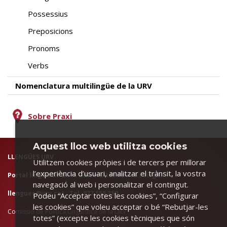
Possessius
Preposicions
Pronoms
Verbs
Nomenclatura multilingüe de la URV
Sobre Praxi
Aquest lloc web utilitza cookies
LLENGÜES URV
Utilitzem cookies pròpies i de tercers per millorar
l’experiència d’usuari, analitzar el trànsit, la vostra
Portal lingüístic de la Universitat Rovira i Virgili
navegació al web i personalitzar el contingut.
llengues@urv.cat
· Tel. 977 558 359
Podeu “Acceptar totes les cookies”, “Configurar
les cookies” que voleu acceptar o bé “Rebutjar-les
Comissió de Política Lingüística de la URV
totes” (excepte les cookies tècniques que són