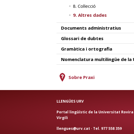
8. Col·lecció
9. Altres dades
Documents administratius
Glossari de dubtes
Gramàtica i ortografia
Nomenclatura multilingüe de la
Sobre Praxi
LLENGÜES URV
Portal lingüístic de la Universitat Rovira 
Virgili
llengues@urv.cat
· Tel. 977 558 359