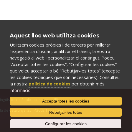
Aquest lloc web utilitza cookies
Utilitzem cookies pròpies i de tercers per millorar
l’experiència d’usuari, analitzar el trànsit, la vostra
navegació al web i personalitzar el contingut. Podeu
“Acceptar totes les cookies”, “Configurar les cookies”
que voleu acceptar o bé “Rebutjar-les totes” (excepte
les cookies tècniques que són necessàries). Consulteu
la nostra
política de cookies
per obtenir més
informació.
Lingüístic i de Publicacions de la URV
Accepta totes les cookies
a de Catalunya, 35 · 43002 Tarragona
Rebutjar-les totes
Configurar les cookies