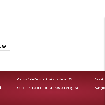
 URV
Comissió de Política Lingüística de la URV
Servei 
i
Carrer de l'Escorxador, s/n · 43003 Tarragona
Avingud