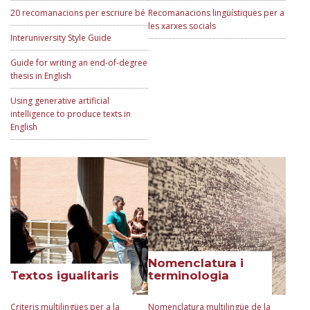
20 recomanacions per escriure bé
Recomanacions lingüístiques per a
les xarxes socials
Interuniversity Style Guide
Guide for writing an end-of-degree
thesis in English
Using generative artificial
intelligence to produce texts in
English
Nomenclatura i
Textos igualitaris
terminologia
Criteris multilingües per a la
Nomenclatura multilingüe de la