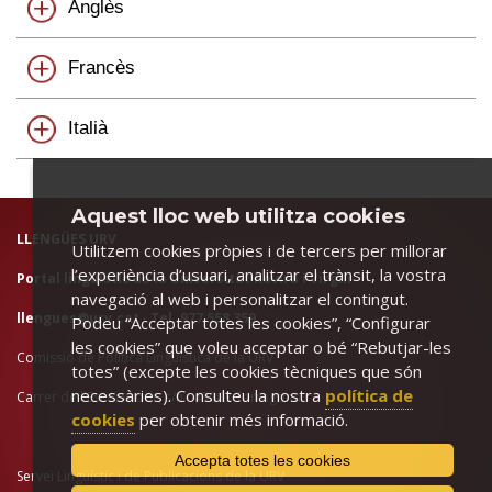
Anglès
Francès
Italià
Aquest lloc web utilitza cookies
LLENGÜES URV
Utilitzem cookies pròpies i de tercers per millorar
l’experiència d’usuari, analitzar el trànsit, la vostra
Portal lingüístic de la Universitat Rovira i Virgili
navegació al web i personalitzar el contingut.
llengues@urv.cat
· Tel. 977 558 359
Podeu “Acceptar totes les cookies”, “Configurar
les cookies” que voleu acceptar o bé “Rebutjar-les
Comissió de Política Lingüística de la URV
totes” (excepte les cookies tècniques que són
necessàries). Consulteu la nostra
política de
Carrer de l'Escorxador, s/n · 43003 Tarragona
cookies
per obtenir més informació.
Accepta totes les cookies
Servei Lingüístic i de Publicacions de la URV