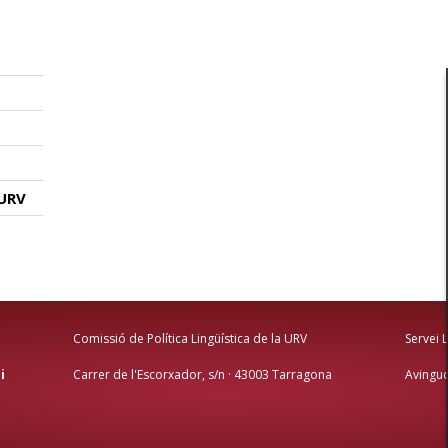
 URV
Comissió de Política Lingüística de la URV
Servei 
i
Carrer de l'Escorxador, s/n · 43003 Tarragona
Avingud