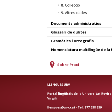
8. Col·lecció
9. Altres dades
Documents administratius
Glossari de dubtes
Gramàtica i ortografia
Nomenclatura multilingüe de la
Sobre Praxi
LLENGÜES URV
Portal lingüístic de la Universitat Rovira 
Virgili
llengues@urv.cat
· Tel. 977 558 359