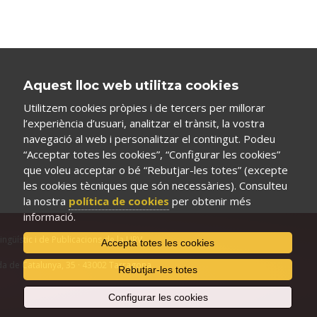
Aquest lloc web utilitza cookies
Utilitzem cookies pròpies i de tercers per millorar
l’experiència d’usuari, analitzar el trànsit, la vostra
navegació al web i personalitzar el contingut. Podeu
“Acceptar totes les cookies”, “Configurar les cookies”
que voleu acceptar o bé “Rebutjar-les totes” (excepte
les cookies tècniques que són necessàries). Consulteu
la nostra
política de cookies
per obtenir més
informació.
Lingüístic i de Publicacions de la URV
Accepta totes les cookies
a de Catalunya, 35 · 43002 Tarragona
Rebutjar-les totes
Configurar les cookies