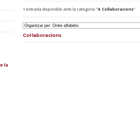
1 entrada disponible amb la categoria "
4. Col·laboracions
"
Col·laboracions
e la