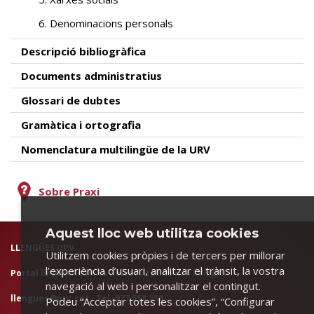
6. Denominacions personals
Descripció bibliogràfica
Documents administratius
Glossari de dubtes
Gramàtica i ortografia
Nomenclatura multilingüe de la URV
Sobre Praxi
Aquest lloc web utilitza cookies
LLENGÜES URV
Utilitzem cookies pròpies i de tercers per millorar
l’experiència d’usuari, analitzar el trànsit, la vostra
Portal lingüístic de la Universitat Rovira i Virgili
navegació al web i personalitzar el contingut.
llengues@urv.cat
· Tel. 977 558 359
Podeu “Acceptar totes les cookies”, “Configurar