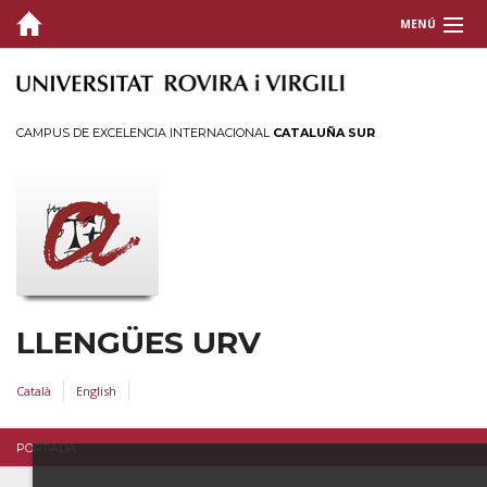
MENÚ
QUIÉNES SOMOS
CURSOS Y ACREDITACIONES
CAMPUS DE EXCELENCIA INTERNACIONAL
CATALUÑA SUR
ASESORAMIENTO
PUBLICACIONES
POLÍTICA LINGÜÍSTICA
PLANES ESPECÍFICOS
LLENGÜES URV
Català
English
PORTADA