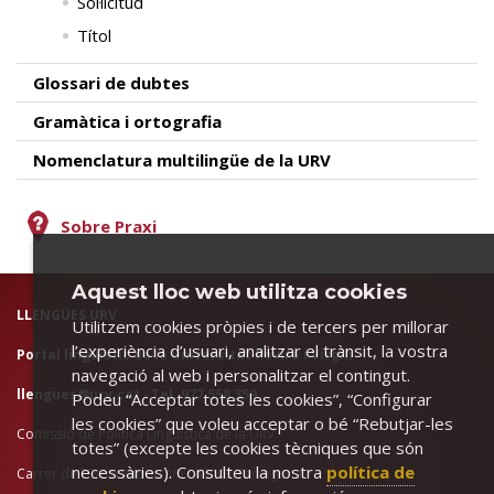
Sol·licitud
Títol
Glossari de dubtes
Gramàtica i ortografia
Nomenclatura multilingüe de la URV
Sobre Praxi
Aquest lloc web utilitza cookies
LLENGÜES URV
Utilitzem cookies pròpies i de tercers per millorar
l’experiència d’usuari, analitzar el trànsit, la vostra
Portal lingüístic de la Universitat Rovira i Virgili
navegació al web i personalitzar el contingut.
llengues@urv.cat
· Tel. 977 558 359
Podeu “Acceptar totes les cookies”, “Configurar
les cookies” que voleu acceptar o bé “Rebutjar-les
Comissió de Política Lingüística de la URV
totes” (excepte les cookies tècniques que són
necessàries). Consulteu la nostra
política de
Carrer de l'Escorxador, s/n · 43003 Tarragona