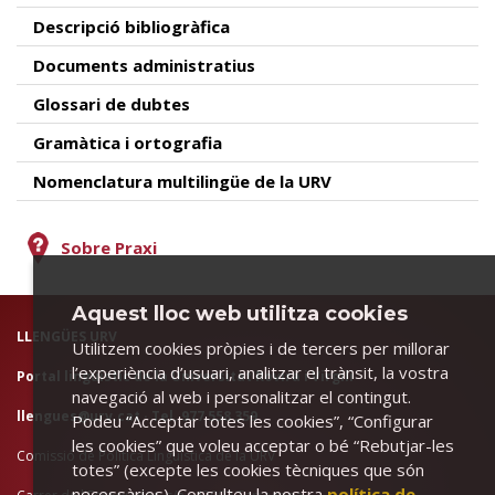
Descripció bibliogràfica
Documents administratius
Glossari de dubtes
Gramàtica i ortografia
Nomenclatura multilingüe de la URV
Sobre Praxi
Aquest lloc web utilitza cookies
LLENGÜES URV
Utilitzem cookies pròpies i de tercers per millorar
l’experiència d’usuari, analitzar el trànsit, la vostra
Portal lingüístic de la Universitat Rovira i Virgili
navegació al web i personalitzar el contingut.
llengues@urv.cat
· Tel. 977 558 359
Podeu “Acceptar totes les cookies”, “Configurar
les cookies” que voleu acceptar o bé “Rebutjar-les
Comissió de Política Lingüística de la URV
totes” (excepte les cookies tècniques que són
necessàries). Consulteu la nostra
política de