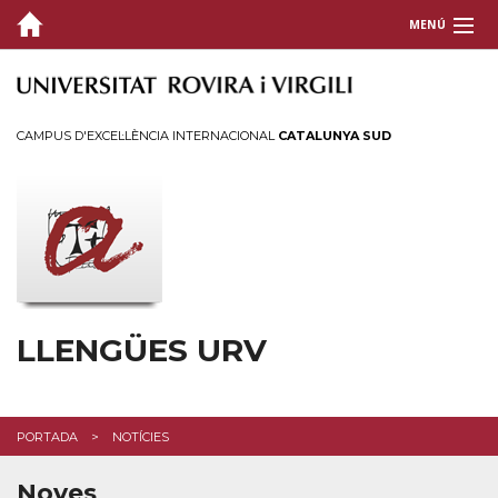
MENÚ
QUI SOM
CURSOS I ACREDITACIONS
CAMPUS D'EXCEL·LÈNCIA INTERNACIONAL
CATALUNYA SUD
ASSESSORAMENT
PUBLICACIONS
POLÍTICA LINGÜÍSTICA
PLANS ESPECÍFICS
LLENGÜES URV
PORTADA
NOTÍCIES
Noves