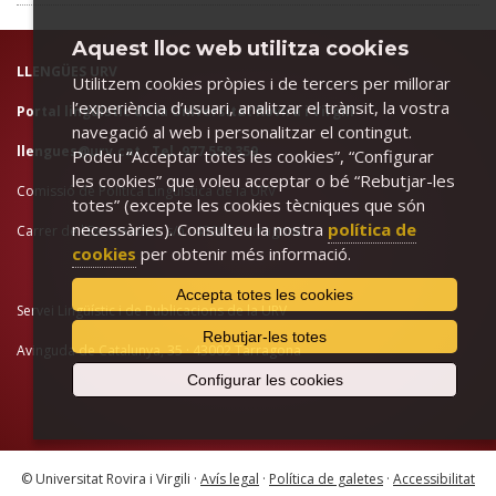
Aquest lloc web utilitza cookies
LLENGÜES URV
Utilitzem cookies pròpies i de tercers per millorar
l’experiència d’usuari, analitzar el trànsit, la vostra
Portal lingüístic de la Universitat Rovira i Virgili
navegació al web i personalitzar el contingut.
llengues@urv.cat
· Tel. 977 558 359
Podeu “Acceptar totes les cookies”, “Configurar
les cookies” que voleu acceptar o bé “Rebutjar-les
Comissió de Política Lingüística de la URV
totes” (excepte les cookies tècniques que són
necessàries). Consulteu la nostra
política de
Carrer de l'Escorxador, s/n · 43003 Tarragona
cookies
per obtenir més informació.
Accepta totes les cookies
Servei Lingüístic i de Publicacions de la URV
Rebutjar-les totes
Avinguda de Catalunya, 35 · 43002 Tarragona
Configurar les cookies
© Universitat Rovira i Virgili ·
Avís legal
·
Política de galetes
·
Accessibilitat