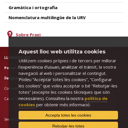
Gramàtica i ortografia
Nomenclatura multilingüe de la URV
Sobre Praxi
Aquest lloc web utilitza cookies
LLENGÜES URV
Utilitzem cookies pròpies i de tercers per millorar
l’experiència d’usuari, analitzar el trànsit, la vostra
Portal lingüístic de la Universitat Rovira i Virgili
navegació al web i personalitzar el contingut.
llengues@urv.cat
· Tel. 977 558 359
Podeu “Acceptar totes les cookies”, “Configurar
les cookies” que voleu acceptar o bé “Rebutjar-les
Comissió de Política Lingüística de la URV
totes” (excepte les cookies tècniques que són
necessàries). Consulteu la nostra
política de
Carrer de l'Escorxador, s/n · 43003 Tarragona
cookies
per obtenir més informació.
Accepta totes les cookies
Servei Lingüístic i de Publicacions de la URV
Rebutjar-les totes