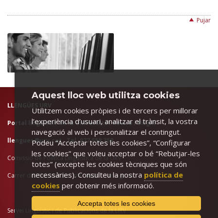
Pujar
Aquest lloc web utilitza cookies
LLENGÜES URV
Utilitzem cookies pròpies i de tercers per millorar
l’experiència d’usuari, analitzar el trànsit, la vostra
Portal lingüístic de la Universitat Rovira i Virgili
navegació al web i personalitzar el contingut.
llengues@urv.cat
· Tel. 977 558 359
Podeu “Acceptar totes les cookies”, “Configurar
les cookies” que voleu acceptar o bé “Rebutjar-les
Comissió de Política Lingüística de la URV
totes” (excepte les cookies tècniques que són
necessàries). Consulteu la nostra
política de
Carrer de l'Escorxador, s/n · 43003 Tarragona
cookies
per obtenir més informació.
Accepta totes les cookies
Servei Lingüístic i de Publicacions de la URV