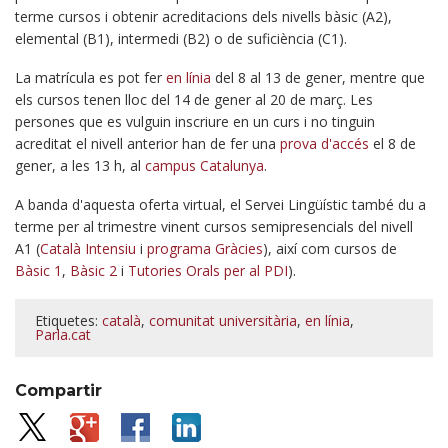
terme cursos i obtenir acreditacions dels nivells bàsic (A2),
elemental (B1), intermedi (B2) o de suficiència (C1).
La matrícula es pot fer
en línia
del 8 al 13 de gener, mentre que
els cursos tenen lloc del 14 de gener al 20 de març. Les
persones que es vulguin inscriure en un curs i no tinguin
acreditat el nivell anterior han de fer una
prova d'accés
el 8 de
gener, a les 13 h, al
campus Catalunya
.
A banda d'aquesta oferta virtual, el Servei Lingüístic també du a
terme per al trimestre vinent cursos semipresencials del nivell
A1 (
Català Intensiu
i
programa Gràcies
), així com cursos de
Bàsic 1
,
Bàsic 2
i
Tutories Orals per al PDI
).
Etiquetes:
català
,
comunitat universitària
,
en línia
,
Parla.cat
Compartir